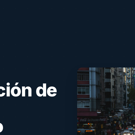
ción de
o