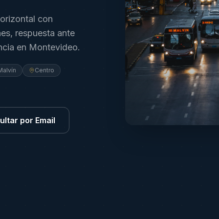
orizontal con
nes, respuesta ante
ncia en Montevideo.
Malvín
Centro
ltar por Email